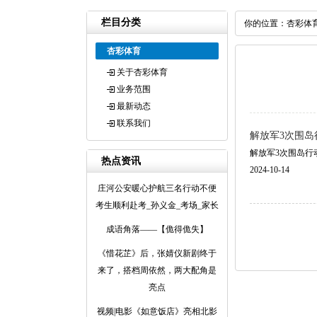
栏目分类
你的位置：
杏彩体
杏彩体育
关于杏彩体育
业务范围
最新动态
联系我们
解放军3次围岛
解放军3次围岛行
热点资讯
2024-10-14
庄河公安暖心护航三名行动不便
考生顺利赴考_孙义金_考场_家长
成语角落——【佹得佹失】
《惜花芷》后，张婧仪新剧终于
来了，搭档周依然，两大配角是
亮点
视频|电影《如意饭店》亮相北影