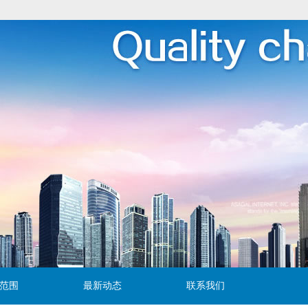
范围
最新动态
联系我们