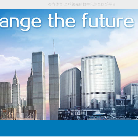
杏彩体育-全球领先的数字化综合娱乐平台