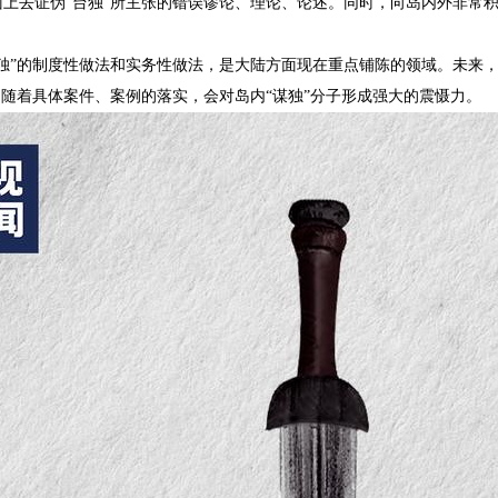
面上去证伪“台独”所主张的错误谬论、理论、论述。同时，向岛内外非常
独”的制度性做法和实务性做法，是大陆方面现在重点铺陈的领域。未来，
，随着具体案件、案例的落实，会对岛内“谋独”分子形成强大的震慑力。