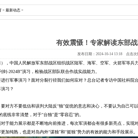
育
>
最新动态
>
有效震慑！专家解读东部战
发布日期：2024-10-14 13:18 点击次
4日），中国人民解放军东部战区组织战区陆军、海军、空军、火箭军等兵
利剑-2024B”演习，检验战区部队联合作战实战能力。
要进行军事演习？面对分裂行径我们如何应对？总台记者专访中国社科院
事演习？
，要对方不要低估和误判大陆反“独”促统的意志和决心，不要认为自己可
的底线非常清楚，对于“台独”是“零容忍”的。
演对于能力展示都是不断地向前推进，每次军演都会有很多新亮点，实现
更加纯熟，也是对岛内外“谋独”和“挺独”势力的有效的能力和手段展示。