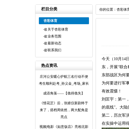
栏目分类
你的位置：
杏彩体
杏彩体育
关于杏彩体育
业务范围
最新动态
联系我们
今天（10月1
热点资讯
东，开展“联合
东部战区为何
庄河公安暖心护航三名行动不便
为何要进行军
考生顺利赴考_孙义金_考场_家长
有效震慑！
成语角落——【佹得佹失】
刘匡宇：第一
《惜花芷》后，张婧仪新剧终于
的底线”。大陆
来了，搭档周依然，两大配角是
第二，历次军
亮点
在实操中运用得
视频|电影《如意饭店》亮相北影