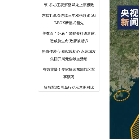
节, 乔杉王砚辉潘斌龙上演极致
东软T-BOX连续三年双榜领跑 5G
T-BOX断层式领先
美数百＂卧底＂警察资料遭泄露:
恐威胁生命 政府被起诉
热血传爱心 奉献践初心 永州城发
集团开展无偿献血活动
有效震慑！专家解读东部战区军
事演习
解放军3次围岛行动示意图对比