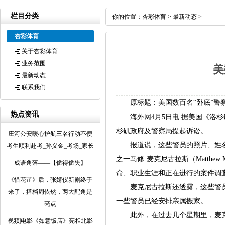
栏目分类
你的位置：
杏彩体育
>
最新动态
>
杏彩体育
关于杏彩体育
业务范围
美
最新动态
联系我们
原标题：美国数百名“卧底”警察
热点资讯
海外网4月5日电 据美国《洛杉矶
杉矶政府及警察局提起诉讼。
庄河公安暖心护航三名行动不便
报道说，这些警员的照片、姓名和
考生顺利赴考_孙义金_考场_家长
之一马修·麦克尼古拉斯（Matthe
成语角落——【佹得佹失】
命、职业生涯和正在进行的案件调
《惜花芷》后，张婧仪新剧终于
麦克尼古拉斯还透露，这些警员
来了，搭档周依然，两大配角是
一些警员已经安排亲属搬家。
亮点
此外，在过去几个星期里，麦克
视频|电影《如意饭店》亮相北影