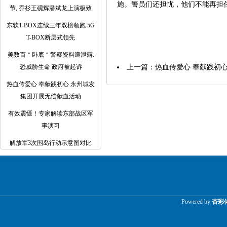
施。警员们还担忧，他们不能再担
节, 乔杉王砚辉潘斌龙上演极致
东软T-BOX连续三年双榜领跑 5G
T-BOX断层式领先
美数百＂卧底＂警察资料遭泄露:
恐威胁生命 政府被起诉
上一篇：
热血传爱心 奉献践初
热血传爱心 奉献践初心 永州城发
集团开展无偿献血活动
有效震慑！专家解读东部战区军
事演习
解放军3次围岛行动示意图对比
Powered by
杏彩